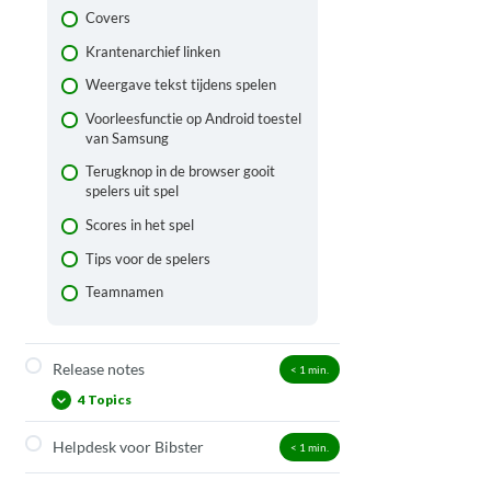
Covers
Krantenarchief linken
Weergave tekst tijdens spelen
Voorleesfunctie op Android toestel
van Samsung
Terugknop in de browser gooit
spelers uit spel
Scores in het spel
Tips voor de spelers
Teamnamen
Release notes
< 1
min.
4 Topics
Helpdesk voor Bibster
< 1
min.
16 juni 2026
20 april 2026