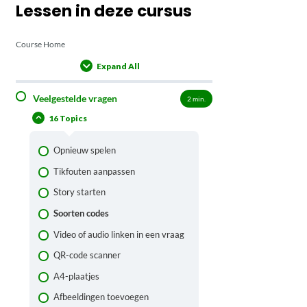
Lessen in deze cursus
Course Home
Expand All
Lessons
Veelgestelde vragen
2
min.
16 Topics
Opnieuw spelen
Tikfouten aanpassen
Story starten
Soorten codes
Video of audio linken in een vraag
QR-code scanner
A4-plaatjes
Afbeeldingen toevoegen