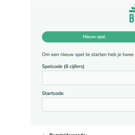
Begeleiderscode
: