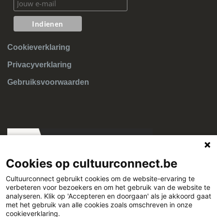
Cookieverklaring
Privacyverklaring
Gebruiksvoorwaarden
Cookies op cultuurconnect.be
Cultuurconnect gebruikt cookies om de website-ervaring te
verbeteren voor bezoekers en om het gebruik van de website te
Cultuurconnect
analyseren. Klik op 'Accepteren en doorgaan' als je akkoord gaat
met het gebruik van alle cookies zoals omschreven in onze
cookieverklaring.