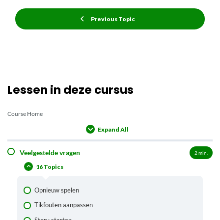
Previous Topic
Lessen in deze cursus
Course Home
Expand All
Lessons
Veelgestelde vragen
2
min.
16 Topics
Opnieuw spelen
Tikfouten aanpassen