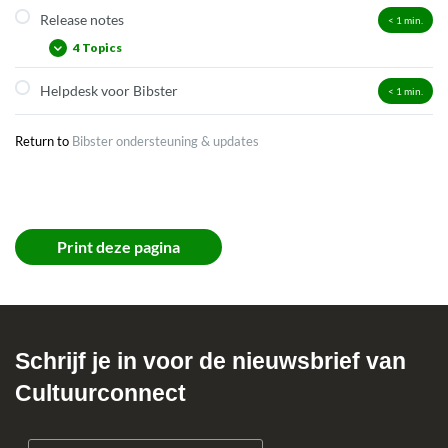
Release notes
< 1
min.
4 Topics
Helpdesk voor Bibster
< 1
min.
16 juni 2026
20 april 2026
Return to
Bibster ondersteuning & updates
18 februari 2026
Juni 2025
Print deze pagina
Schrijf je in voor de nieuwsbrief van
Cultuurconnect