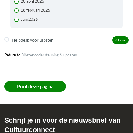
20 april 2026
Video of audio linken in een vraag
18 februari 2026
QR-code scanner
Juni 2025
A4-plaatjes
Afbeeldingen toevoegen
Helpdesk voor Bibster
< 1
min.
Covers
Krantenarchief linken
Return to
Bibster ondersteuning & updates
Weergave tekst tijdens spelen
Voorleesfunctie op Android toestel van Samsung
Terugknop in de browser gooit spelers uit spel
Print deze pagina
Scores in het spel
Tips voor de spelers
Teamnamen
Schrijf je in voor de nieuwsbrief van
Cultuurconnect