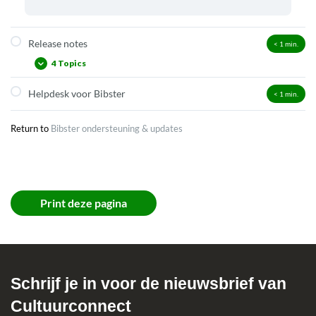
Release notes
< 1
min.
4 Topics
Helpdesk voor Bibster
< 1
min.
16 juni 2026
20 april 2026
Return to
Bibster ondersteuning & updates
18 februari 2026
Juni 2025
Print deze pagina
Schrijf je in voor de nieuwsbrief van
Cultuurconnect