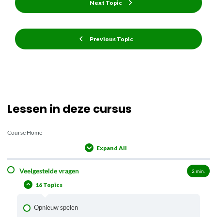
Next Topic
Previous Topic
Lessen in deze cursus
Course Home
Expand All
Lessons
Veelgestelde vragen
2
min.
16 Topics
Opnieuw spelen