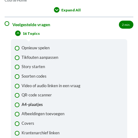
Course Home
Expand All
Lessons
Veelgestelde vragen
2
min.
16 Topics
Opnieuw spelen
Tikfouten aanpassen
Story starten
Soorten codes
Video of audio linken in een vraag
QR-code scanner
A4-plaatjes
Afbeeldingen toevoegen
Covers
Krantenarchief linken