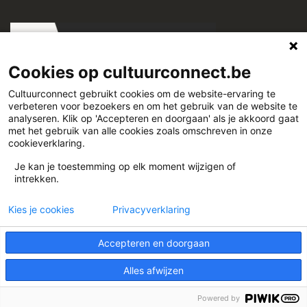
Cookies op cultuurconnect.be
Cultuurconnect gebruikt cookies om de website-ervaring te
verbeteren voor bezoekers en om het gebruik van de website te
Cultuurconnect
analyseren. Klik op 'Accepteren en doorgaan' als je akkoord gaat
met het gebruik van alle cookies zoals omschreven in onze
cookieverklaring.
Miriam Makebaplein 1 9000 Gent
Je kan je toestemming op elk moment wijzigen of
intrekken.
www.cultuurconnect.be
Kies je cookies
Privacyverklaring
Accepteren en doorgaan
Alles afwijzen
Theme:
Illdy
.
© Cultuurconnect
Powered by