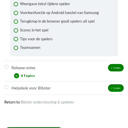
Weergave tekst tijdens spelen
Voorleesfunctie op Android toestel van Samsung
Terugknop in de browser gooit spelers uit spel
Scores in het spel
Tips voor de spelers
Teamnamen
Release notes
< 1
min.
4 Topics
Helpdesk voor Bibster
< 1
min.
16 juni 2026
20 april 2026
Return to
Bibster ondersteuning & updates
18 februari 2026
Juni 2025