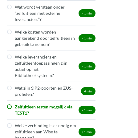
Wat wordt verstaan onder
“zelfuitleen met externe
< 1
min.
leveranciers”?
Welke kosten worden
aangerekend door zelfuitleen in
< 1
min.
gebruik te nemen?
Welke leveranciers en
zelfuitleentoepassingen zijn
< 1
min.
actief op het
Bibliotheeksysteem?
Wat zijn SIP2-poorten en ZUS-
4
min.
profielen?
Zelfuitleen testen mogelijk via
< 1
min.
TEST1?
Welke verbinding is er nodig om
zelfuitleen aan Wise te
< 1
min.
koppelen?