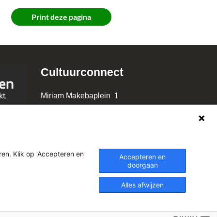
Print deze pagina
Cultuurconnect
Miriam Makebaplein 1
9000 Gent
www.cultuurconnect.be
en. Klik op 'Accepteren en
Accepteren en
doorgaan
Alles afwijzen