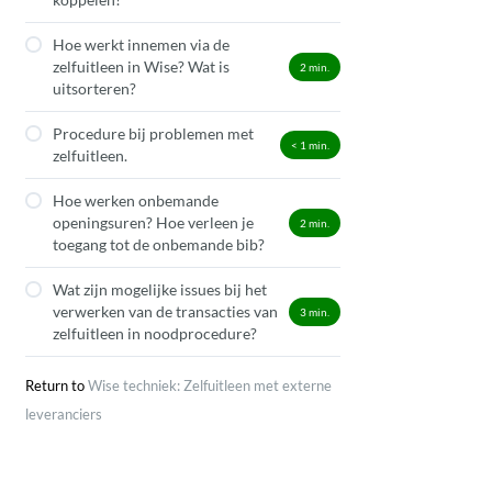
Hoe werkt innemen via de
zelfuitleen in Wise? Wat is
2
min.
uitsorteren?
Procedure bij problemen met
< 1
min.
zelfuitleen.
Hoe werken onbemande
openingsuren? Hoe verleen je
2
min.
toegang tot de onbemande bib?
Wat zijn mogelijke issues bij het
verwerken van de transacties van
3
min.
zelfuitleen in noodprocedure?
Return to
Wise techniek: Zelfuitleen met externe
leveranciers