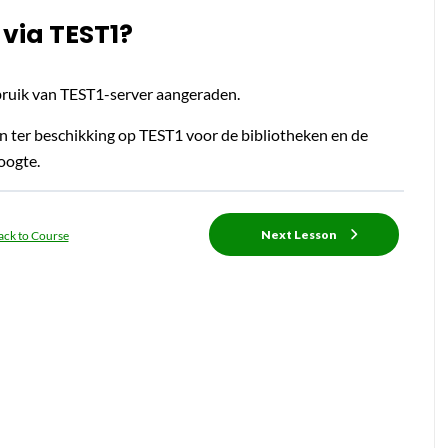
 via TEST1?
gebruik van TEST1-server aangeraden.
aan ter beschikking op TEST1 voor de bibliotheken en de
hoogte.
Next Lesson
ack to Course