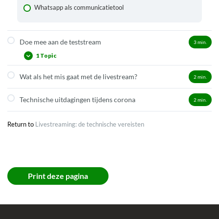
Whatsapp als communicatietool
Doe mee aan de teststream
3
min.
1 Topic
Wat als het mis gaat met de livestream?
2
min.
Test op eender welk moment
Technische uitdagingen tijdens corona
2
min.
Return to
Livestreaming: de technische vereisten
Print deze pagina