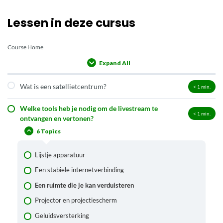
Lessen in deze cursus
Course Home
Expand All
Lessons
Wat is een satellietcentrum?
< 1
min.
Welke tools heb je nodig om de livestream te
< 1
min.
ontvangen en vertonen?
6 Topics
Lijstje apparatuur
Een stabiele internetverbinding
Een ruimte die je kan verduisteren
Projector en projectiescherm
Geluidsversterking