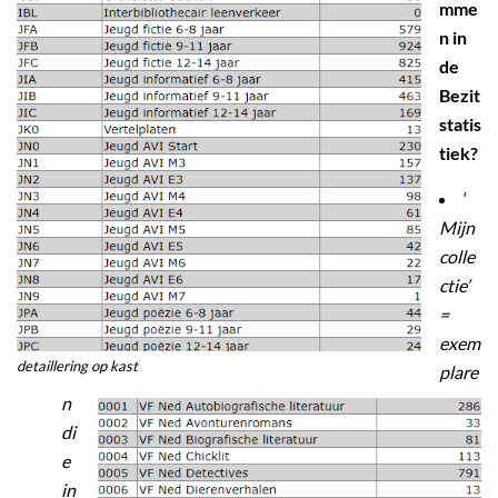
mme
n in
de
Bezit
statis
tiek?
‘
Mijn
colle
ctie’
=
exem
detaillering op kast
plare
n
di
e
in