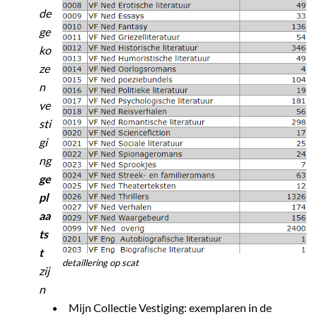
de
ge
ko
ze
n
ve
sti
gi
ng
ge
pl
aa
ts
t
detaillering op scat
zij
n
Mijn Collectie Vestiging: exemplaren in de