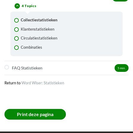
4 Topics
De csv’s in detail
Cijfers uit het vorige bibliotheeksysteem toevoegen
Collectiestatistieken
Klantenstatistieken
Circulatiestatistieken
Combinaties
FAQ Statistieken
5
min.
Return to
Word Wiser: Statistieken
Print deze pagina