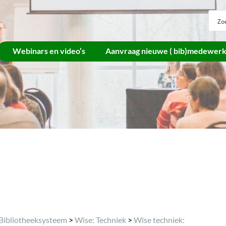
Webinars en video’s
Aanvraag nieuwe ( bib)medewer
Archief
Bibliotheeksysteem
>
Wise: Techniek
>
Wise techniek: