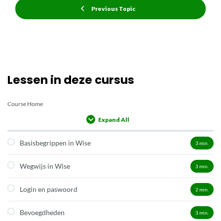
Previous Topic
Lessen in deze cursus
Course Home
Expand All
Lessons
Basisbegrippen in Wise
3
min.
Wegwijs in Wise
3
min.
Login en paswoord
2
min.
Bevoegdheden
3
min.