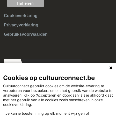
Cookieverklaring
Privacyverklaring
Gebruiksvoorwaarden
Cookies op cultuurconnect.be
Cultuurconnect gebruikt cookies om de website-ervaring te
verbeteren voor bezoekers en om het gebruik van de website te
Cultuurconnect
analyseren. Klik op 'Accepteren en doorgaan' als je akkoord gaat
met het gebruik van alle cookies zoals omschreven in onze
cookieverklaring.
Miriam Makebaplein 1 9000 Gent
Je kan je toestemming op elk moment wijzigen of