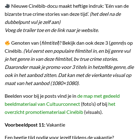
Nieuwe Cinébib-docu maakt heftige indruk: ‘Eén van de
bizarste true crime stories van deze tijd’.
(het deel na de
dubbelpunt vul je zelf aan)
Voeg de trailer toe en de link naar je website.
Genoten van (
filmtitel
)? Bekijk dan ook deze 3 (
genre
)s op
Cinébib.
(Vul eerst een populaire filmtitel in, en bij genre vul
je het genre in van deze filmtitel
,
bv true crime stories.
Daaronder maak je promo voor 3 titels in hetzelfde genre, die
ook in het aanbod zitten. Dat kan met de vierkante visual op
maat van het aanbod (1080×1080)
.
Beelden voor bij je posts vind je in
de map met gedeeld
beeldmateriaal van Cultuurconnect
(foto’s) of bij
het
overzicht promotiemateriaal Cinébib
(visuals).
Voorbeeldpost 11:
Vakantie
Een beetje tijd nodig voor jezelf tijdens de vakantie?