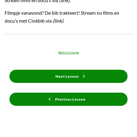
Stream films en docu’s via
(link)
.
Filmpje vanavond? De bib trakteert! Stream nu films en
docu’s met Cinébib via
(link)
.
Back to Course
Next Lesson
Previous Lesson