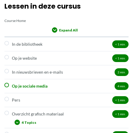
Lessen in deze cursus
Course Home
Expand All
Lessons
In de bibliotheek
< 1
min.
Op je website
< 1
min.
In nieuwsbrieven en e-mails
2
min.
Op je sociale media
4
min.
Pers
< 1
min.
Overzicht grafisch materiaal
< 1
min.
4 Topics