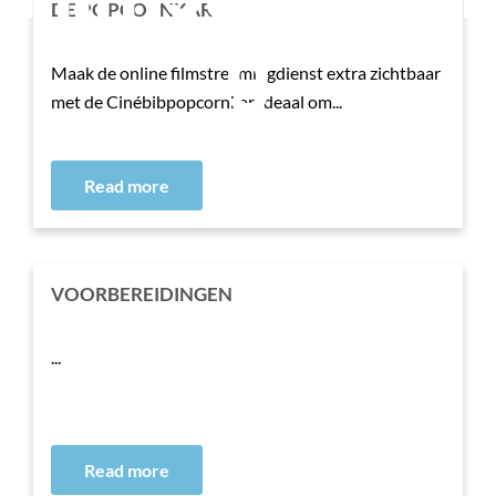
DE POPCORNKAR
g
Maak de online filmstreamingdienst extra zichtbaar
met de Cinébibpopcornkar Ideaal om...
Read more
VOORBEREIDINGEN
...
Read more