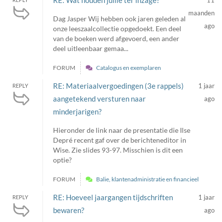
RE: Wat houden jullie ter inzage?
11
maanden
Dag Jasper Wij hebben ook jaren geleden al
ago
onze leeszaalcollectie opgedoekt. Een deel
van de boeken werd afgevoerd, een ander
deel uitleenbaar gemaa...
FORUM
Catalogus en exemplaren
RE: Materiaalvergoedingen (3e rappels)
1 jaar
REPLY
aangetekend versturen naar
ago
minderjarigen?
Hieronder de link naar de presentatie die Ilse
Depré recent gaf over de berichteneditor in
Wise. Zie slides 93-97. Misschien is dit een
optie?
FORUM
Balie, klantenadministratie en financieel
RE: Hoeveel jaargangen tijdschriften
1 jaar
REPLY
bewaren?
ago