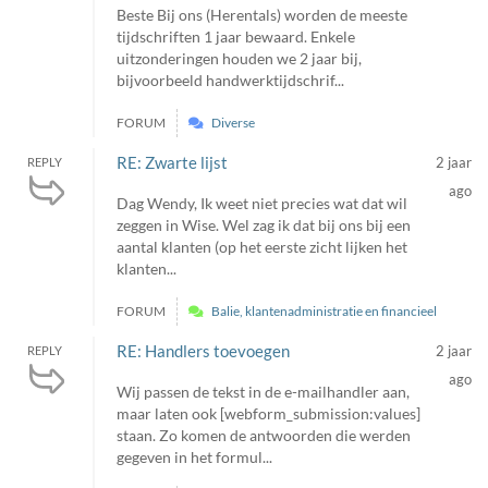
Beste Bij ons (Herentals) worden de meeste
tijdschriften 1 jaar bewaard. Enkele
uitzonderingen houden we 2 jaar bij,
bijvoorbeeld handwerktijdschrif...
FORUM
Diverse
RE: Zwarte lijst
2 jaar
REPLY
ago
Dag Wendy, Ik weet niet precies wat dat wil
zeggen in Wise. Wel zag ik dat bij ons bij een
aantal klanten (op het eerste zicht lijken het
klanten...
FORUM
Balie, klantenadministratie en financieel
RE: Handlers toevoegen
2 jaar
REPLY
ago
Wij passen de tekst in de e-mailhandler aan,
maar laten ook [webform_submission:values]
staan. Zo komen de antwoorden die werden
gegeven in het formul...