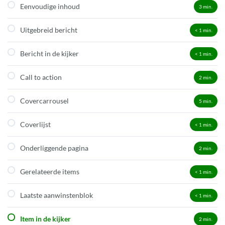
Eenvoudige inhoud
3
min.
Uitgebreid bericht
< 1
min.
Bericht in de kijker
< 1
min.
Call to action
2
min.
Covercarrousel
5
min.
Coverlijst
< 1
min.
Onderliggende pagina
2
min.
Gerelateerde items
< 1
min.
Laatste aanwinstenblok
< 1
min.
Item in de kijker
2
min.