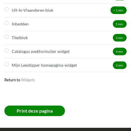
Uit-In-Vlaanderen blok
< 1
min.
Inbedden
5
min.
Titelblok
2
min.
Catalogus zoekformulier widget
4
min.
Mijn Leestipper homepagina-widget
2
min.
Return to
Widgets
Print deze pagina