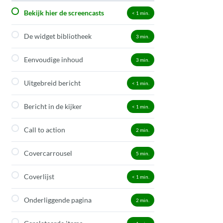
Bekijk hier de screencasts
< 1
min.
De widget bibliotheek
3
min.
Eenvoudige inhoud
3
min.
Uitgebreid bericht
< 1
min.
Bericht in de kijker
< 1
min.
Call to action
2
min.
Covercarrousel
5
min.
Coverlijst
< 1
min.
Onderliggende pagina
2
min.