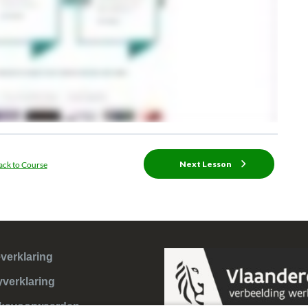
Next Lesson
ack to Course
verklaring
yverklaring
ksvoorwaarden