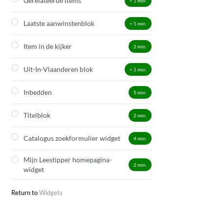
Gerelateerde items
< 1
min.
Laatste aanwinstenblok
< 1
min.
Item in de kijker
2
min.
Uit-In-Vlaanderen blok
< 1
min.
Inbedden
5
min.
Titelblok
2
min.
Catalogus zoekformulier widget
4
min.
Mijn Leestipper homepagina-
2
min.
widget
Return to
Widgets