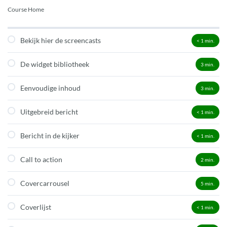
Course Home
Bekijk hier de screencasts
< 1
min.
De widget bibliotheek
3
min.
Eenvoudige inhoud
3
min.
Uitgebreid bericht
< 1
min.
Bericht in de kijker
< 1
min.
Call to action
2
min.
Covercarrousel
5
min.
Coverlijst
< 1
min.