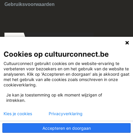
Gebruiksvoorwaarden
Cookies op cultuurconnect.be
Cultuurconnect gebruikt cookies om de website-ervaring te
verbeteren voor bezoekers en om het gebruik van de website te
Cultuurconnect
analyseren. Klik op 'Accepteren en doorgaan' als je akkoord gaat
met het gebruik van alle cookies zoals omschreven in onze
cookieverklaring.
Miriam Makebaplein 1 9000 Gent
Je kan je toestemming op elk moment wijzigen of
intrekken.
www.cultuurconnect.be
Kies je cookies
Privacyverklaring
Accepteren en doorgaan