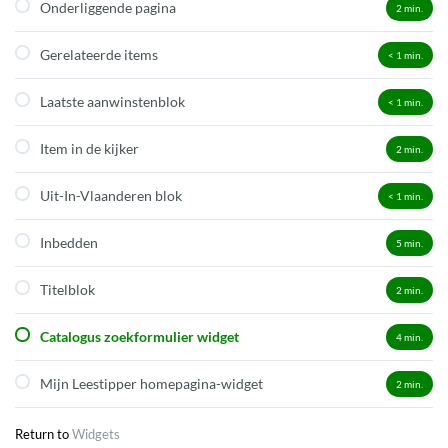
Onderliggende pagina
2
min.
Gerelateerde items
< 1
min.
Laatste aanwinstenblok
< 1
min.
Item in de kijker
2
min.
Uit-In-Vlaanderen blok
< 1
min.
Inbedden
5
min.
Titelblok
2
min.
Catalogus zoekformulier widget
4
min.
Mijn Leestipper homepagina-widget
2
min.
Return to
Widgets