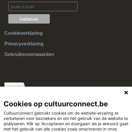
Cookieverklaring
Privacyverklaring
Gebruiksvoorwaarden
Cookies op cultuurconnect.be
Cultuurconnect gebruikt cookies om de website-ervaring te
verbeteren voor bezoekers en om het gebruik van de website te
Cultuurconnect
analyseren. Klik op 'Accepteren en doorgaan' als je akkoord gaat
met het gebruik van alle cookies zoals omschreven in onze