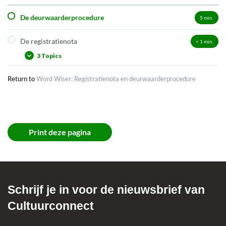
De deurwaarderprocedure
5
min.
De registratienota
< 1
min.
3 Topics
Return to
Word Wiser: Registratienota en deurwaarderprocedure
Print deze pagina
Schrijf je in voor de nieuwsbrief van
Cultuurconnect