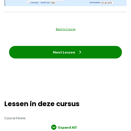
Back to Course
Next Lesson
Lessen in deze cursus
Course Home
Expand All
Lessons