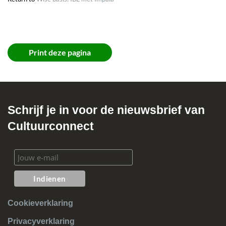
Hoe reken ik een afwijkende kost aan?
Hoe maak ik een IBL-exemplaar aan zonder lener?
Wat doe ik met de oude klantrecords van bibliotheken?
Print deze pagina
Hoe kan ik de ophaalvestiging wijzigen?
Schrijf je in voor de nieuwsbrief van
Cultuurconnect
Cookieverklaring
Privacyverklaring