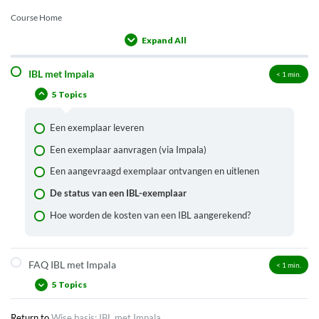
Course Home
Expand All
Lessons
IBL met Impala
< 1
min.
5 Topics
Een exemplaar leveren
Een exemplaar aanvragen (via Impala)
Een aangevraagd exemplaar ontvangen en uitlenen
De status van een IBL-exemplaar
Hoe worden de kosten van een IBL aangerekend?
FAQ IBL met Impala
< 1
min.
5 Topics
Return to
Wise basis: IBL met Impala
Waar vind ik een overzicht van mijn IBL-aanvragen?