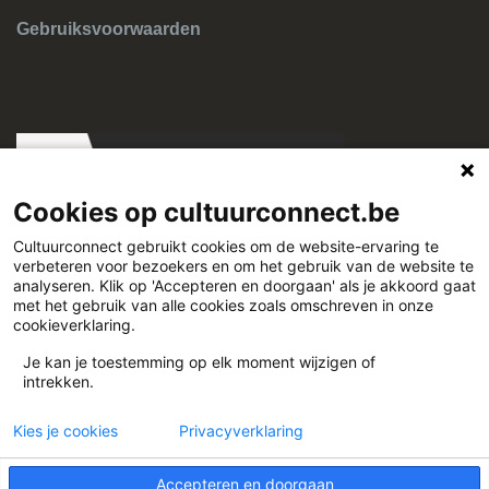
Gebruiksvoorwaarden
Cookies op cultuurconnect.be
Cultuurconnect gebruikt cookies om de website-ervaring te
verbeteren voor bezoekers en om het gebruik van de website te
Cultuurconnect
analyseren. Klik op 'Accepteren en doorgaan' als je akkoord gaat
met het gebruik van alle cookies zoals omschreven in onze
cookieverklaring.
Miriam Makebaplein 1 9000 Gent
Je kan je toestemming op elk moment wijzigen of
intrekken.
www.cultuurconnect.be
Kies je cookies
Privacyverklaring
Accepteren en doorgaan