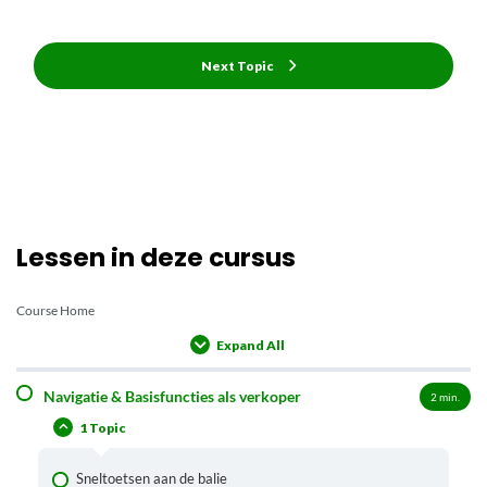
Next Topic
Lessen in deze cursus
Course Home
Expand All
Lessons
Navigatie & Basisfuncties als verkoper
2
min.
1 Topic
Sneltoetsen aan de balie