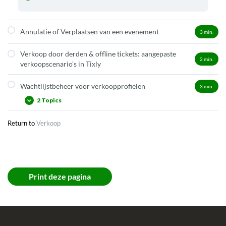
Annulatie of Verplaatsen van een evenement
3
min.
Verkoop door derden & offline tickets: aangepaste
2
min.
verkoopscenario’s in Tixly
Wachtlijstbeheer voor verkoopprofielen
3
min.
2 Topics
Return to
Verkoop
Vrijgekomen tickets reserveren en betaallink naar klant
sturen
Klant boekt zelf online tickets uit toekenningen via
actielink
Print deze pagina