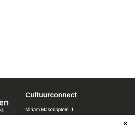
Cultuurconnect
Miriam Makebaplein 1
9000 Gent
www.cultuurconnect.be