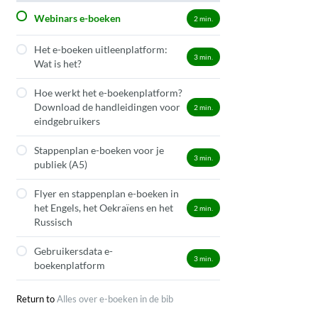
Webinars e-boeken
2
min.
Het e-boeken uitleenplatform:
3
min.
Wat is het?
Hoe werkt het e-boekenplatform?
Download de handleidingen voor
2
min.
eindgebruikers
Stappenplan e-boeken voor je
3
min.
publiek (A5)
Flyer en stappenplan e-boeken in
het Engels, het Oekraïens en het
2
min.
Russisch
Gebruikersdata e-
3
min.
boekenplatform
Return to
Alles over e-boeken in de bib