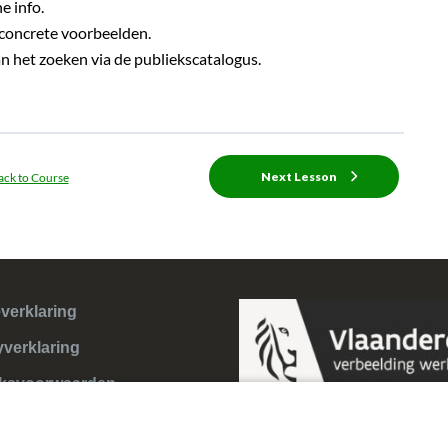
e info.
concrete voorbeelden.
n het zoeken via de publiekscatalogus.
Next Lesson
ack to Course
verklaring
yverklaring
ksvoorwaarden