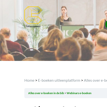
Home
>
E-boeken uitleenplatform
>
Alles over e-b
Alles over e-boeken in de bib
Webinars e-boeken