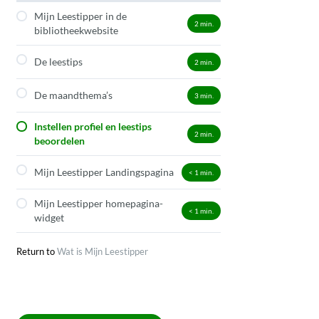
Mijn Leestipper in de
2
min.
bibliotheekwebsite
De leestips
2
min.
De maandthema’s
3
min.
Instellen profiel en leestips
2
min.
beoordelen
Mijn Leestipper Landingspagina
< 1
min.
Mijn Leestipper homepagina-
< 1
min.
widget
Return to
Wat is Mijn Leestipper