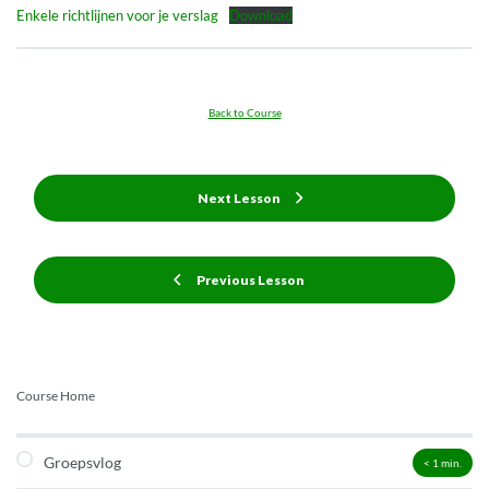
Enkele richtlijnen voor je verslag
Download
Back to Course
Next Lesson
Previous Lesson
Course Home
Groepsvlog
< 1
min.