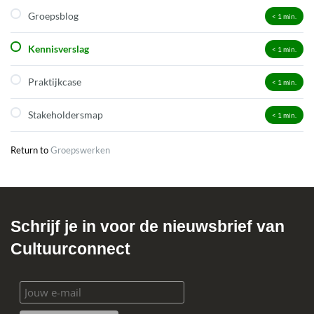
Groepsblog
< 1
min.
Kennisverslag
< 1
min.
Praktijkcase
< 1
min.
Stakeholdersmap
< 1
min.
Return to
Groepswerken
Schrijf je in voor de nieuwsbrief van
Cultuurconnect