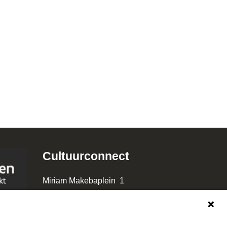
Cultuurconnect
Miriam Makebaplein 1
9000 Gent
www.cultuurconnect.be