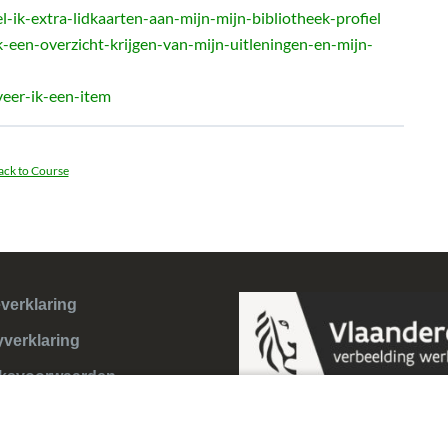
l-ik-extra-lidkaarten-aan-mijn-mijn-bibliotheek-profiel
k-een-overzicht-krijgen-van-mijn-uitleningen-en-mijn-
veer-ik-een-item
ack to Course
verklaring
yverklaring
ksvoorwaarden