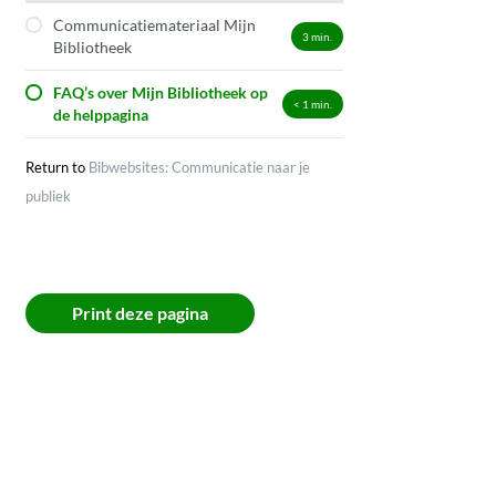
Communicatiemateriaal Mijn
3
min.
Bibliotheek
FAQ’s over Mijn Bibliotheek op
< 1
min.
de helppagina
Return to
Bibwebsites: Communicatie naar je
publiek
Print deze pagina