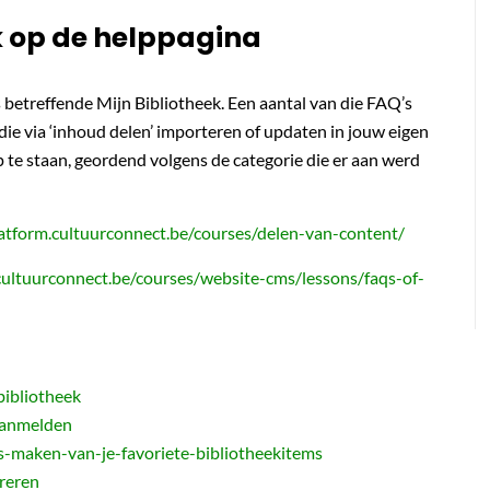
k op de helppagina
 betreffende Mijn Bibliotheek. Een aantal van die FAQ’s
 die via ‘inhoud delen’ importeren of updaten in jouw eigen
te staan, geordend volgens de categorie die er aan werd
latform.cultuurconnect.be/courses/delen-van-content/
.cultuurconnect.be/courses/website-cms/lessons/faqs-of-
bibliotheek
aanmelden
jes-maken-van-je-favoriete-bibliotheekitems
treren