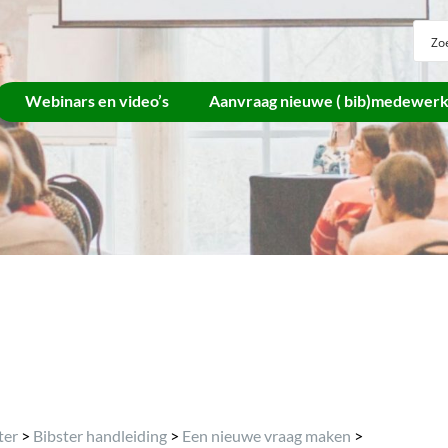
Webinars en video’s
Aanvraag nieuwe ( bib)medewer
Archief
ter
>
Bibster handleiding
>
Een nieuwe vraag maken
>