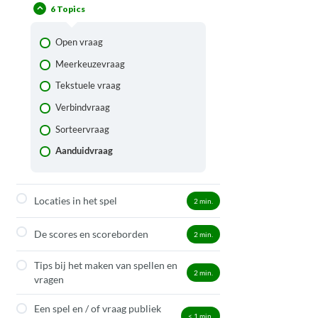
6 Topics
Open vraag
Meerkeuzevraag
Tekstuele vraag
Verbindvraag
Sorteervraag
Aanduidvraag
Locaties in het spel
2
min.
De scores en scoreborden
2
min.
Tips bij het maken van spellen en
2
min.
vragen
Een spel en / of vraag publiek
< 1
min.