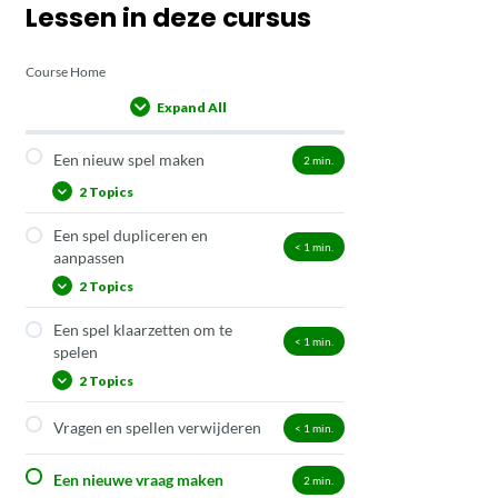
Lessen in deze cursus
Course Home
Expand All
Lessons
Een nieuw spel maken
2
min.
2 Topics
Een spel dupliceren en
Nieuw Quest-spel
< 1
min.
aanpassen
Nieuw Story-spel
2 Topics
Een spel klaarzetten om te
Dupliceren
< 1
min.
spelen
Aanpassen
2 Topics
Vragen en spellen verwijderen
< 1
min.
Quest
Story
Een nieuwe vraag maken
2
min.