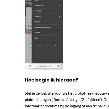
Hoe begin ik hieraan?
Stel je de website voor als het bibliotheekgebouw z
plafond hangen (‘Romans’, ‘Jeugd’, ‘Zelfuitleen’). De
informatiebrochures bij de ingang of aan de balie (‘ee