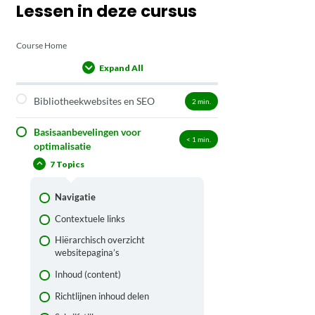
Lessen in deze cursus
Course Home
Expand All
Lessons
Bibliotheekwebsites en SEO
2
min.
Basisaanbevelingen voor
< 1
min.
optimalisatie
7 Topics
Navigatie
Contextuele links
Hiërarchisch overzicht
websitepagina’s
Inhoud (content)
Richtlijnen inhoud delen