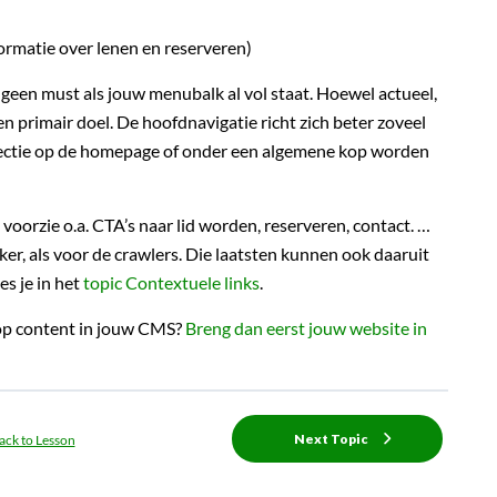
formatie over lenen en reserveren)
 geen must als jouw menubalk al vol staat. Hoewel actueel,
 primair doel. De hoofdnavigatie richt zich beter zoveel
 sectie op de homepage of onder een algemene kop worden
voorzie o.a. CTA’s naar lid worden, reserveren, contact. …
r, als voor de crawlers. Die laatsten kunnen ook daaruit
es je in het
topic Contextuele links
.
oop content in jouw CMS?
Breng dan eerst jouw website in
Next Topic
ack to Lesson