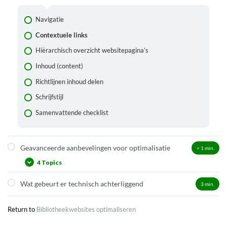
Navigatie
Contextuele links
Hiërarchisch overzicht websitepagina’s
Inhoud (content)
Richtlijnen inhoud delen
Schrijfstijl
Samenvattende checklist
Geavanceerde aanbevelingen voor optimalisatie
< 1
min.
4 Topics
Wat gebeurt er technisch achterliggend
3
min.
Metatags
Debugger Facebook
Return to
Bibliotheekwebsites optimaliseren
Autoriteit en linkbuilding