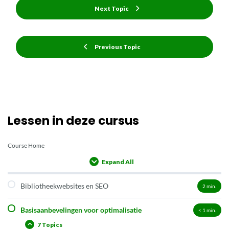
Next Topic
Previous Topic
Lessen in deze cursus
Course Home
Expand All
Lessons
Bibliotheekwebsites en SEO
2
min.
Basisaanbevelingen voor optimalisatie
< 1
min.
7 Topics