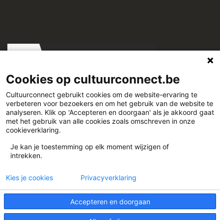
Cookies op cultuurconnect.be
Cultuurconnect gebruikt cookies om de website-ervaring te
verbeteren voor bezoekers en om het gebruik van de website te
Cultuurconnect
analyseren. Klik op 'Accepteren en doorgaan' als je akkoord gaat
met het gebruik van alle cookies zoals omschreven in onze
cookieverklaring.
Miriam Makebaplein 1 9000 Gent
Je kan je toestemming op elk moment wijzigen of
intrekken.
www.cultuurconnect.be
Kies je cookies
Privacyverklaring
Accepteren en doorgaan