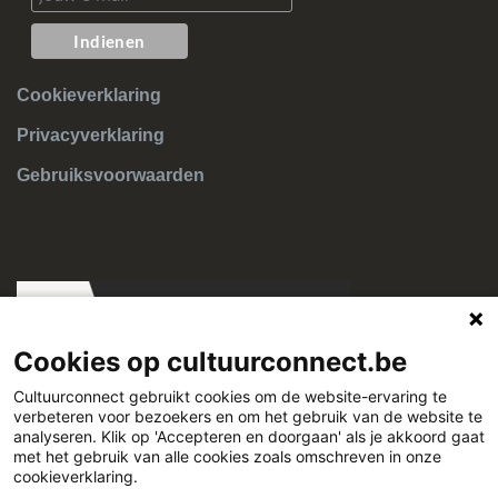
Cookieverklaring
Privacyverklaring
Gebruiksvoorwaarden
Cookies op cultuurconnect.be
Cultuurconnect gebruikt cookies om de website-ervaring te
verbeteren voor bezoekers en om het gebruik van de website te
Cultuurconnect
analyseren. Klik op 'Accepteren en doorgaan' als je akkoord gaat
met het gebruik van alle cookies zoals omschreven in onze
cookieverklaring.
Miriam Makebaplein 1 9000 Gent