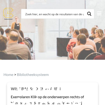
Course
Home
>
Bibliotheeksysteem
Category:
WISE BASIS: EXEMPLAREN
Bibliotheeks
Exemplaren Klik op de onderwerpen rechts of
hieronder om de materie te ontdekken Volg je...