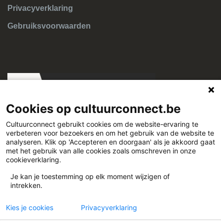
Privacyverklaring
Gebruiksvoorwaarden
Cookies op cultuurconnect.be
Cultuurconnect gebruikt cookies om de website-ervaring te
verbeteren voor bezoekers en om het gebruik van de website te
Cultuurconnect
analyseren. Klik op 'Accepteren en doorgaan' als je akkoord gaat
met het gebruik van alle cookies zoals omschreven in onze
cookieverklaring.
Miriam Makebaplein 1 9000 Gent
Je kan je toestemming op elk moment wijzigen of
intrekken.
www.cultuurconnect.be
Kies je cookies
Privacyverklaring