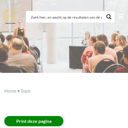
Archief
Home
>
Topic
Print deze pagina