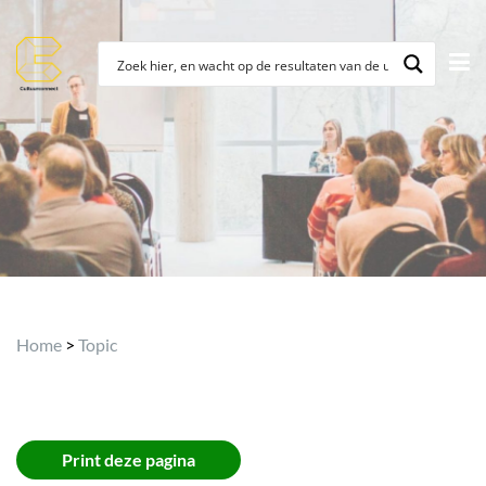
Archief
Home
>
Topic
Print deze pagina