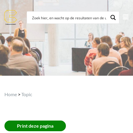
Archief
Home
>
Topic
Print deze pagina