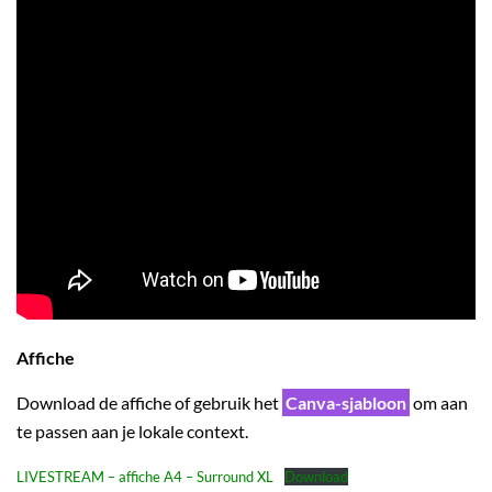
Affiche
Download de affiche of gebruik het
Canva-sjabloon
om aan
te passen aan je lokale context.
LIVESTREAM – affiche A4 – Surround XL
Download