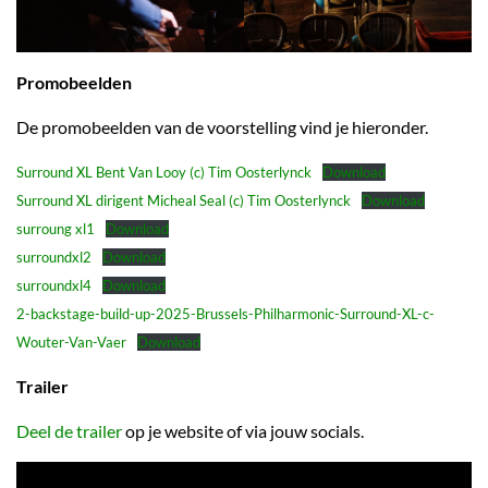
Promobeelden
De promobeelden van de voorstelling vind je hieronder.
Surround XL Bent Van Looy (c) Tim Oosterlynck
Download
Surround XL dirigent Micheal Seal (c) Tim Oosterlynck
Download
surroung xl1
Download
surroundxl2
Download
surroundxl4
Download
2-backstage-build-up-2025-Brussels-Philharmonic-Surround-XL-c-
Wouter-Van-Vaer
Download
Trailer
Deel de trailer
op je website of via jouw socials.