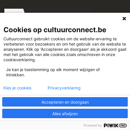
Cookies op cultuurconnect.be
Cultuurconnect gebruikt cookies om de website-ervaring te
verbeteren voor bezoekers en om het gebruik van de website te
Cultuurconnect
analyseren. Klik op 'Accepteren en doorgaan' als je akkoord gaat
met het gebruik van alle cookies zoals omschreven in onze
cookieverklaring.
Miriam Makebaplein 1 9000 Gent
Je kan je toestemming op elk moment wijzigen of
intrekken.
www.cultuurconnect.be
Kies je cookies
Privacyverklaring
Accepteren en doorgaan
Alles afwijzen
Theme:
Illdy
.
© Cultuurconnect
Powered by