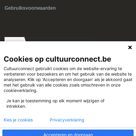
Gebruiksvoorwaarden
Cookies op cultuurconnect.be
Cultuurconnect gebruikt cookies om de website-ervaring te
verbeteren voor bezoekers en om het gebruik van de website te
Cultuurconnect
analyseren. Klik op 'Accepteren en doorgaan' als je akkoord gaat
met het gebruik van alle cookies zoals omschreven in onze
cookieverklaring.
Miriam Makebaplein 1 9000 Gent
Je kan je toestemming op elk moment wijzigen of
intrekken.
www.cultuurconnect.be
Kies je cookies
Privacyverklaring
Accepteren en doorgaan