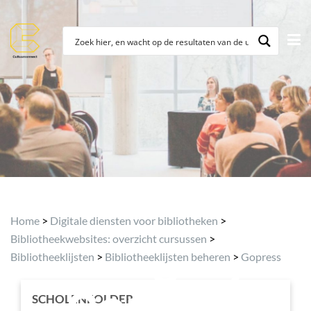
Topic
Home
>
Digitale diensten voor bibliotheken
>
Category:
Bibliotheekwebsites: overzicht cursussen
>
Bibliotheeklijsten
>
Bibliotheeklijsten beheren
>
Gopress
Gopress
SCHOLENFOLDER