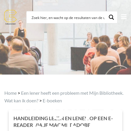
Topic
Home
>
Een lener heeft een probleem met Mijn Bibliotheek.
Category:
E-
Wat kan ik doen?
>
E-boeken
HANDLEIDING LEZEN EN LENEN OP EEN E-
boeken
READER VIA JE MAC MET ADOBE