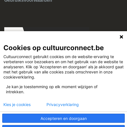
Gebruiksvoorwaarden
Cookies op cultuurconnect.be
Cultuurconnect gebruikt cookies om de website-ervaring te
verbeteren voor bezoekers en om het gebruik van de website te
Cultuurconnect
analyseren. Klik op 'Accepteren en doorgaan' als je akkoord gaat
met het gebruik van alle cookies zoals omschreven in onze
cookieverklaring.
Miriam Makebaplein 1 9000 Gent
Je kan je toestemming op elk moment wijzigen of
intrekken.
www.cultuurconnect.be
Kies je cookies
Privacyverklaring
Accepteren en doorgaan