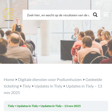
Archief
Home
>
Digitale diensten voor Podiumhuizen
>
Gedeelde
ticketing
>
Tixly
>
Updates in Tixly
>
Updates in Tixly – 13
nov 2025
Tixly
Updates in Tixly
Updates in Tixly – 13 nov 2025