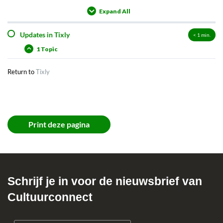
Expand All
Lessons
Updates in Tixly
< 1
min.
1 Topic
Return to
Tixly
Print deze pagina
Schrijf je in voor de nieuwsbrief van
Cultuurconnect