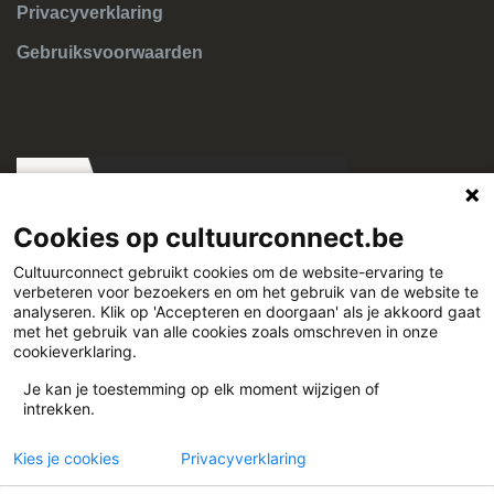
Privacyverklaring
Gebruiksvoorwaarden
Cookies op cultuurconnect.be
Cultuurconnect gebruikt cookies om de website-ervaring te
verbeteren voor bezoekers en om het gebruik van de website te
Cultuurconnect
analyseren. Klik op 'Accepteren en doorgaan' als je akkoord gaat
met het gebruik van alle cookies zoals omschreven in onze
cookieverklaring.
Miriam Makebaplein 1 9000 Gent
Je kan je toestemming op elk moment wijzigen of
intrekken.
www.cultuurconnect.be
Kies je cookies
Privacyverklaring