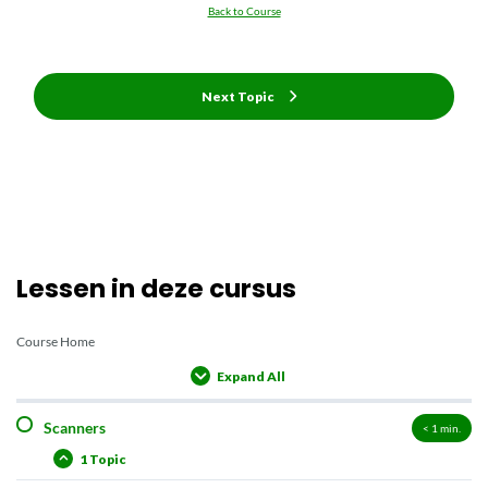
Back to Course
Next Topic
Lessen in deze cursus
Course Home
Expand All
Lessons
Scanners
< 1
min.
1 Topic