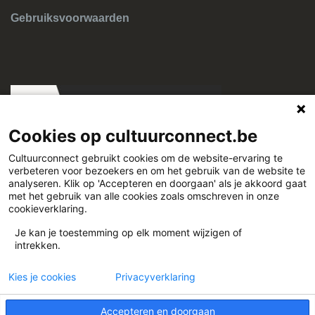
Gebruiksvoorwaarden
Cookies op cultuurconnect.be
Cultuurconnect gebruikt cookies om de website-ervaring te
verbeteren voor bezoekers en om het gebruik van de website te
Cultuurconnect
analyseren. Klik op 'Accepteren en doorgaan' als je akkoord gaat
met het gebruik van alle cookies zoals omschreven in onze
cookieverklaring.
Miriam Makebaplein 1 9000 Gent
Je kan je toestemming op elk moment wijzigen of
intrekken.
www.cultuurconnect.be
Kies je cookies
Privacyverklaring
Accepteren en doorgaan