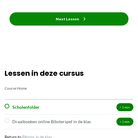
Next Lesson
Lessen in deze cursus
Course Home
Scholenfolder
< 1
min.
Draaiboeken online Bibsterspel in de klas
< 1
min.
Return to
Bibster in de klas