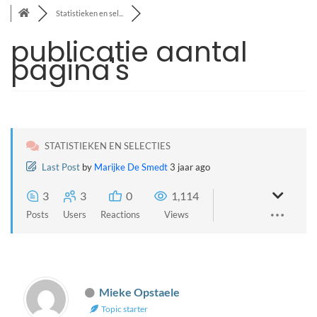
Statistieken en sel...
publicatie aantal
pagina's
STATISTIEKEN EN SELECTIES
Last Post
by
Marijke De Smedt
3 jaar ago
3
3
0
1,114
Posts
Users
Reactions
Views
Mieke Opstaele
Topic starter