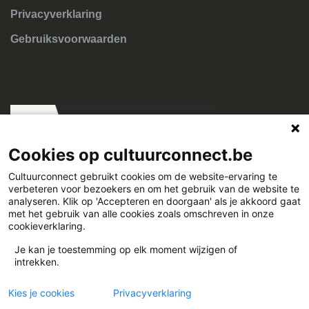
Privacyverklaring
Gebruiksvoorwaarden
Cookies op cultuurconnect.be
Cultuurconnect gebruikt cookies om de website-ervaring te
verbeteren voor bezoekers en om het gebruik van de website te
Cultuurconnect
analyseren. Klik op 'Accepteren en doorgaan' als je akkoord gaat
met het gebruik van alle cookies zoals omschreven in onze
cookieverklaring.
Miriam Makebaplein 1 9000 Gent
Je kan je toestemming op elk moment wijzigen of
intrekken.
www.cultuurconnect.be
Kies je cookies
Privacyverklaring