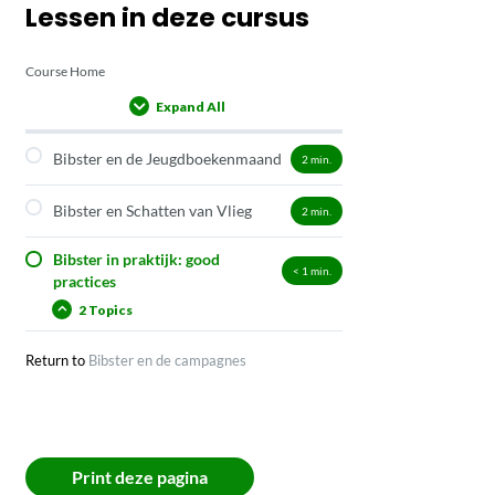
Lessen in deze cursus
Course Home
Expand All
Lessons
Bibster en de Jeugdboekenmaand
2
min.
Bibster en Schatten van Vlieg
2
min.
Bibster in praktijk: good
< 1
min.
practices
2 Topics
Return to
Bibster en de campagnes
Print deze pagina