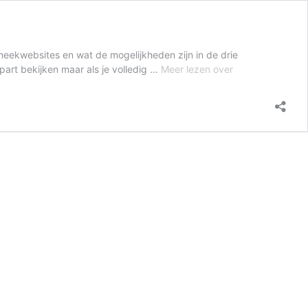
theekwebsites en wat de mogelijkheden zijn in de drie
Webinars:
part bekijken maar als je volledig …
Meer lezen over
leer
alles
over
je
bibliotheekwebsi