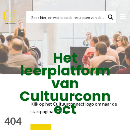
Het
leerplatform
van
Cultuurconn
ect
Klik op het Cultuurconnect logo om naar de
startpagina te gaan.
404