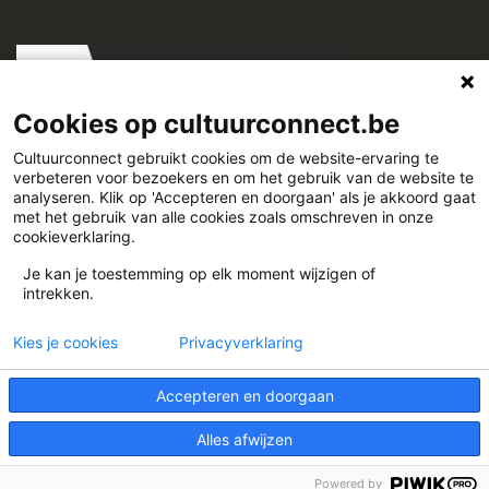
Cookies op cultuurconnect.be
Cultuurconnect gebruikt cookies om de website-ervaring te
verbeteren voor bezoekers en om het gebruik van de website te
Cultuurconnect
analyseren. Klik op 'Accepteren en doorgaan' als je akkoord gaat
met het gebruik van alle cookies zoals omschreven in onze
cookieverklaring.
Miriam Makebaplein 1 9000 Gent
Je kan je toestemming op elk moment wijzigen of
intrekken.
www.cultuurconnect.be
Kies je cookies
Privacyverklaring
Accepteren en doorgaan
Alles afwijzen
Theme:
Illdy
.
© Cultuurconnect
Powered by